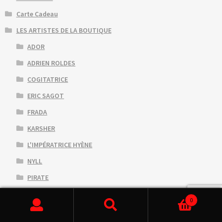
Carte Cadeau
LES ARTISTES DE LA BOUTIQUE
ADOR
ADRIEN ROLDES
COGITATRICE
ERIC SAGOT
FRADA
KARSHER
L'IMPÉRATRICE HYÈNE
NYLL
PIRATE
POKIN YOURHEAD
0
Rechercher un produit
QUENTIN FAUCOMPRÉ