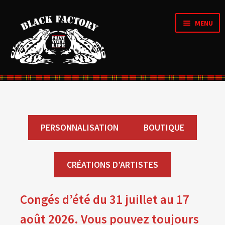
MENU
Accueil
OUVRI
Qui sommes nous ?
LE
MENU
PERSONNALISATION
BOUTIQUE
ENFAN
CRÉATIONS D’ARTISTES
OUVRI
Boutique
CRÉATIONS D’ARTISTES
LE
MENU
ENFAN
OUVRI
Personnalisation en ligne
LE
Congés d’été du 31 juillet au 17
MENU
ENFAN
Organique & Recyclé
août 2026. Vous pouvez toujours