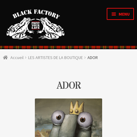
MENU
Accueil
Accueil
LES ARTISTES DE LA BOUTIQUE
ADOR
OUVRI
Qui sommes nous ?
LE
MENU
ENFAN
CRÉATIONS D’ARTISTES
ADOR
OUVRI
Boutique
LE
MENU
ENFAN
OUVRI
Personnalisation en ligne
LE
MENU
ENFAN
Organique & Recyclé