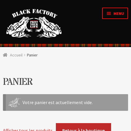
MENU
Accueil
Accueil
Panier
OUVRI
Qui sommes nous ?
LE
MENU
ENFAN
CRÉATIONS D’ARTISTES
PANIER
OUVRI
Boutique
LE
MENU
Votre panier est actuellement vide.
ENFAN
OUVRI
Personnalisation en ligne
LE
MENU
ENFAN
Organique & Recyclé
Afficher tous les produits
Retour à la boutique