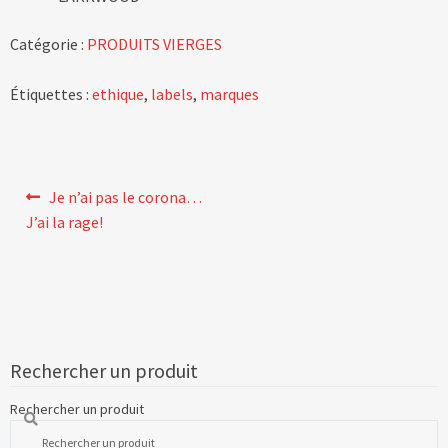
Catégorie :
PRODUITS VIERGES
Étiquettes :
ethique
,
labels
,
marques
Navigation
Article
Je n’ai pas le corona…
précédent :
de
J’ai la rage!
l’article
Rechercher un produit
Rechercher un produit