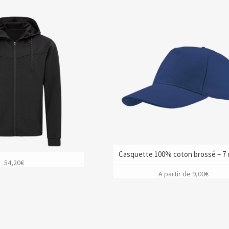
Casquette 100% coton brossé – 7 c
54,20
€
A partir de
9,00
€