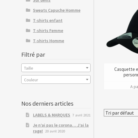
Sweats Capuche Homme
T-shirts enfant
T-shirts Femme
T-shirts Homme
Filtré par
Taille
Casquette e
personn
Couleur
A pa
Nos derniers articles
LABELS & MARQUES
7 avril 2021
Je n’ai pas le corona… J’ai la
rage!
20 avril 2020