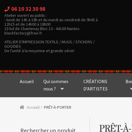
06 10 32 30 98
Atelier ouvert au public :
- lundi de 14h à 18h et du mardi au vendredi de 9h45 à
12h15 et de 14h00 à 18h00
23 bd de Chantenay Bloc 13 - 44100 Nantes
blackfactory@free.fr
ATELIER D'IMPRESSION TEXTILE / MUGS / STICKERS /
GOODIES
De l'unité à la moyenne et grande série!
Accueil
Qui sommes
CRÉATIONS
Bo
nous ?
D’ARTISTES
Accueil
PRÊT-À-PORTER
PRÊT-À
Rechercher un produit