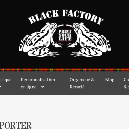
utique
Personnalisation
Organique &
Blog
Co
en ligne
Recyclé
& 
-PORTER