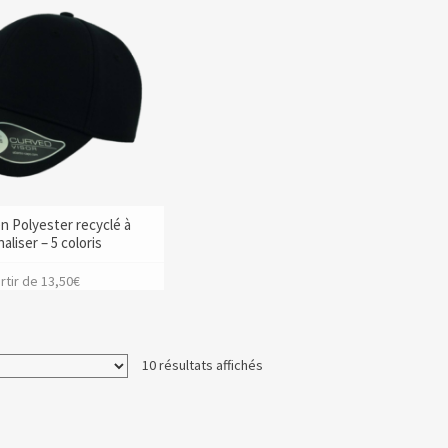
n Polyester recyclé à
aliser – 5 coloris
rtir de
13,50
€
10 résultats affichés