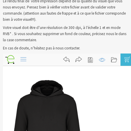
Le rendu final de votre impression dépend de la qualité du visuel que vous
nous envoyez. Pensez bien à vérifier votre fichier avant de valider votre
Blog
commande. (attention aux fautes de frappe et à ce que le fichier corresponde
bien à votre visuel!!!).
Contact & devis
Votre visuel doit être d’une résolution de 300 dpi, à l’échelle 1 et en mode
RVB* . Si vous souhaitez supprimer un fond de couleur, précisez nous le dans
la case commentaire.
En cas de doute, n’hésitez pas à nous contacter.