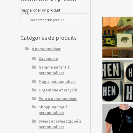
Rechercher un produit
Catégories de produits
À personnaliser
Casquette
Gamme enfant à
personnaliser
Mug à personnaliser
Organique et recyclé
Polo à personnaliser
Shopping bag à
personnaliser
Sweat et sweat zippé à
personnaliser