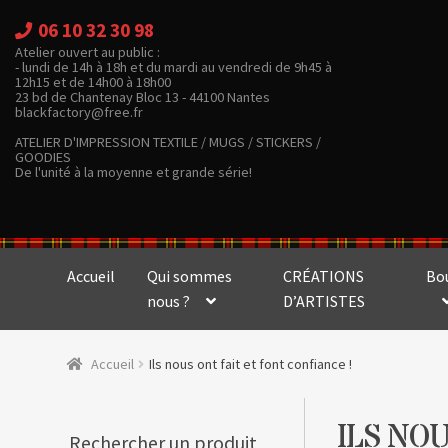
06 10 32 30 98
Atelier ouvert au public :
- lundi de 14h à 18h et du mardi au vendredi de 9h45 à
12h15 et de 14h00 à 18h00
23 bd de Chantenay Bloc 13 - 44100 Nantes
blackfactory@free.fr
ATELIER D'IMPRESSION TEXTILE / MUGS / STICKERS /
GOODIES
De l'unité à la moyenne et grande série!
Accueil
Qui sommes
CRÉATIONS
Bo
nous ?
D’ARTISTES
Accueil
Ils nous ont fait et font confiance !
ILS NOU
Rechercher un produit