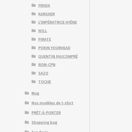
FRADA
KARSHER
L'IMPÉRATRICE HYÈNE
NYLL
PIRATE
POKIN YOURHEAD
QUENTIN FAUCOMPRÉ
ROM-CPN
SAZO
TOCHE
Mug
Nos modèles de t-shirt
PRÊT-À-PORTER
Shopping bag
Sur devis