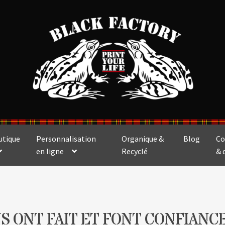
utique
Personnalisation
Organique &
Blog
Co
en ligne
Recyclé
& 
S ONT FAIT ET FONT CONFIANCE