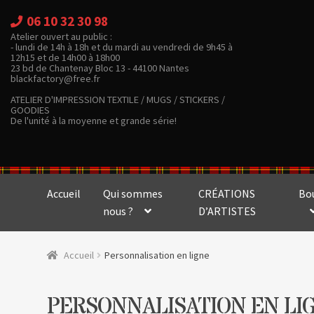
06 10 32 30 98
Atelier ouvert au public :
- lundi de 14h à 18h et du mardi au vendredi de 9h45 à
12h15 et de 14h00 à 18h00
23 bd de Chantenay Bloc 13 - 44100 Nantes
blackfactory@free.fr
ATELIER D'IMPRESSION TEXTILE / MUGS / STICKERS /
GOODIES
De l'unité à la moyenne et grande série!
Accueil
Qui sommes
CRÉATIONS
Bo
nous ?
D’ARTISTES
Accueil
Personnalisation en ligne
PERSONNALISATION EN LI