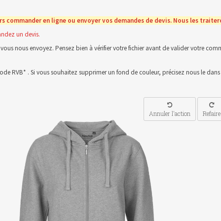
rs commander en ligne ou envoyer vos demandes de devis. Nous les traitero
ndez un devis.
vous nous envoyez. Pensez bien à vérifier votre fichier avant de valider votre comma
n mode RVB* . Si vous souhaitez supprimer un fond de couleur, précisez nous le dan