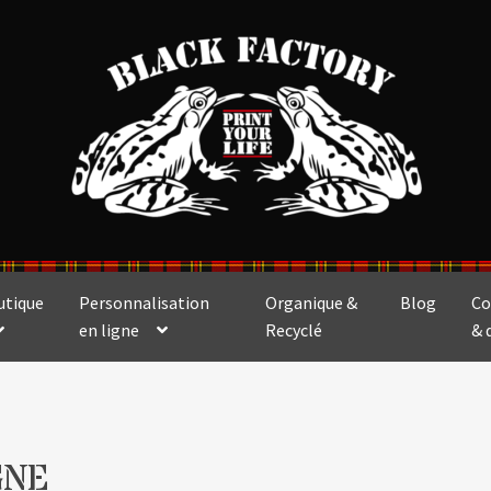
utique
Personnalisation
Organique &
Blog
Co
en ligne
Recyclé
& 
GNE