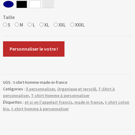
Taille
S
M
L
XL
XXL
XXXL
Personnaliser le votre !
UGS :
t-shirt-homme-made-in-france
Catégories :
À personnaliser
,
Organique et recyclé
,
T-Shirt à
personnaliser
,
T-shirt Homme à personnaliser
Étiquettes :
et si on l'appelait francis
,
made in france
,
t-shirt coton
bio
,
t-shirt homme à personnaliser