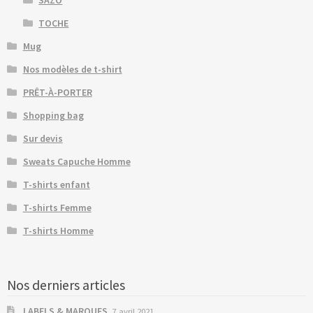
SAZO
TOCHE
Mug
Nos modèles de t-shirt
PRÊT-À-PORTER
Shopping bag
Sur devis
Sweats Capuche Homme
T-shirts enfant
T-shirts Femme
T-shirts Homme
Nos derniers articles
LABELS & MARQUES
7 avril 2021