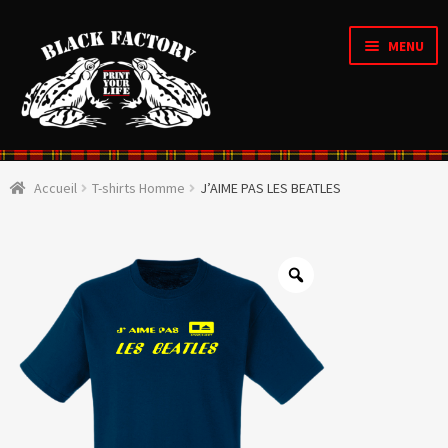
MENU
Accueil
Accueil
T-shirts Homme
J’AIME PAS LES BEATLES
OUVRI
Qui sommes nous ?
LE
MENU
ENFAN
CRÉATIONS D’ARTISTES
OUVRI
Boutique
LE
MENU
ENFAN
OUVRI
Personnalisation en ligne
LE
MENU
ENFAN
Organique & Recyclé