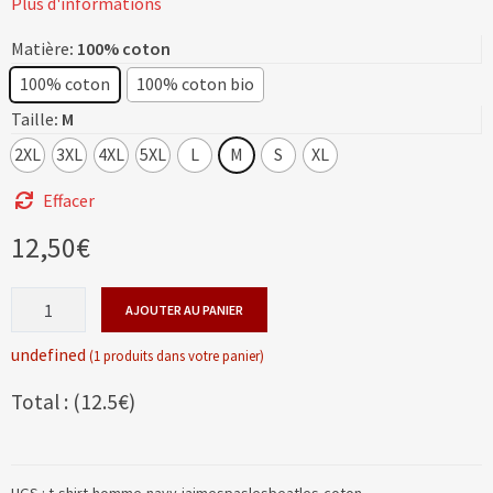
Plus d'informations
Matière
: 100% coton
100% coton
100% coton bio
Taille
: M
2XL
3XL
4XL
5XL
L
M
S
XL
Effacer
12,50
€
quantité
AJOUTER AU PANIER
de
J'AIME
undefined
(1 produits dans votre panier)
PAS
Total : (12.5€)
LES
BEATLES
UGS :
t-shirt-homme-navy-jaimespaslesbeatles-coton