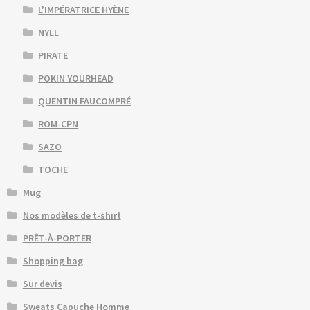
L'IMPÉRATRICE HYÈNE
NYLL
PIRATE
POKIN YOURHEAD
QUENTIN FAUCOMPRÉ
ROM-CPN
SAZO
TOCHE
Mug
Nos modèles de t-shirt
PRÊT-À-PORTER
Shopping bag
Sur devis
Sweats Capuche Homme