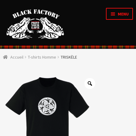
MENU
Accueil
Accueil
T-shirts Homme
TRISKÈLE
OUVRI
Qui sommes nous ?
LE
MENU
ENFAN
CRÉATIONS D’ARTISTES
OUVRI
Boutique
LE
MENU
ENFAN
OUVRI
Personnalisation en ligne
LE
MENU
ENFAN
Organique & Recyclé