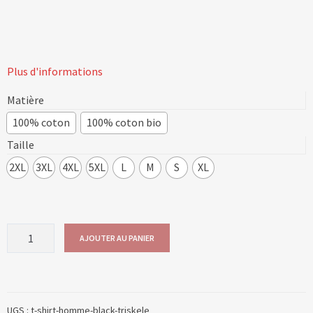
Plus d'informations
Matière
100% coton
100% coton bio
Taille
2XL
3XL
4XL
5XL
L
M
S
XL
quantité
AJOUTER AU PANIER
de
TRISKÈLE
UGS :
t-shirt-homme-black-triskele