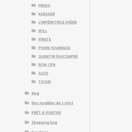
FRADA
KARSHER
L'IMPÉRATRICE HYÈNE
NYLL
PIRATE
POKIN YOURHEAD
QUENTIN FAUCOMPRÉ
ROM-CPN
SAZO
TOCHE
Mug
Nos modèles de t-shirt
PRÊT-À-PORTER
Shopping bag
Sur devis