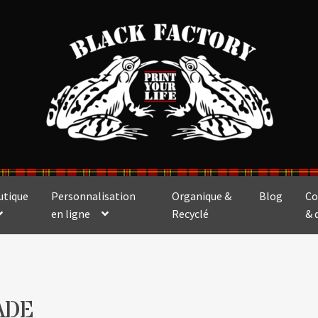
utique
Personnalisation
Organique &
Blog
Co
en ligne
Recyclé
& 
ADE