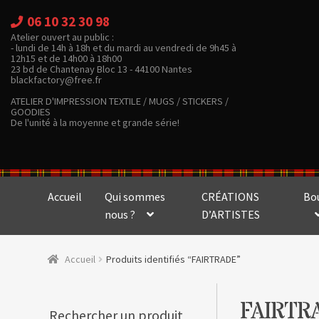
06 10 32 30 98
Atelier ouvert au public :
- lundi de 14h à 18h et du mardi au vendredi de 9h45 à
12h15 et de 14h00 à 18h00
23 bd de Chantenay Bloc 13 - 44100 Nantes
blackfactory@free.fr
ATELIER D'IMPRESSION TEXTILE / MUGS / STICKERS /
GOODIES
De l'unité à la moyenne et grande série!
Accueil
Qui sommes
CRÉATIONS
Bo
nous ?
D’ARTISTES
Accueil
Produits identifiés “FAIRTRADE”
FAIRTR
Rechercher un produit