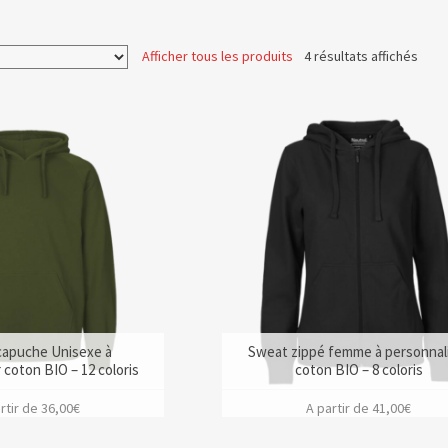
Afficher tous les produits
4 résultats affichés
capuche Unisexe à
Sweat zippé femme à personnal
 coton BIO – 12 coloris
coton BIO – 8 coloris
rtir de
36,00
€
A partir de
41,00
€