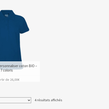
ersonnaliser coton BIO –
7 coloris
rtir de
26,00
€
4 résultats affichés