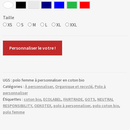
Taille
XS
S
M
L
XL
XXL
Personnaliser le votre !
UGS :
polo femme à personnaliser en coton bio
Catégories :
À personnaliser
,
Organique et recyclé
,
Polo à
personnaliser
Étiquettes :
coton bio
,
ECOLABEL
,
FAIRTRADE
,
GOTS
,
NEUTRAL
RESPONSIBILITY
,
OEKOTEX
,
polo à personnaliser
,
polo coton bio
,
polo femme