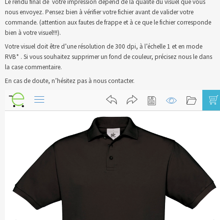
Le rendu final de votre impression dépend de la qualité du visuel que vous
nous envoyez. Pensez bien à vérifier votre fichier avant de valider votre
Blog
commande. (attention aux fautes de frappe et à ce que le fichier corresponde
bien à votre visuel!!!).
Contact & devis
Votre visuel doit être d’une résolution de 300 dpi, à l’échelle 1 et en mode
RVB* . Si vous souhaitez supprimer un fond de couleur, précisez nous le dans
la case commentaire.
En cas de doute, n’hésitez pas à nous contacter.