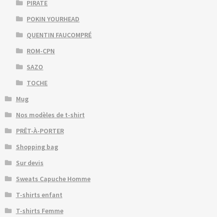
PIRATE
POKIN YOURHEAD
QUENTIN FAUCOMPRÉ
ROM-CPN
SAZO
TOCHE
Mug
Nos modèles de t-shirt
PRÊT-À-PORTER
Shopping bag
Sur devis
Sweats Capuche Homme
T-shirts enfant
T-shirts Femme