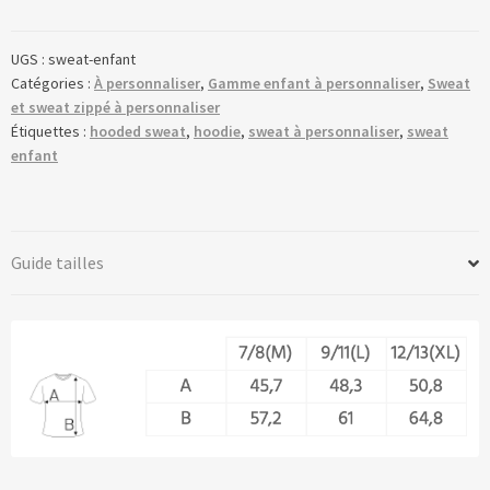
UGS :
sweat-enfant
Catégories :
À personnaliser
,
Gamme enfant à personnaliser
,
Sweat
et sweat zippé à personnaliser
Étiquettes :
hooded sweat
,
hoodie
,
sweat à personnaliser
,
sweat
enfant
Guide tailles