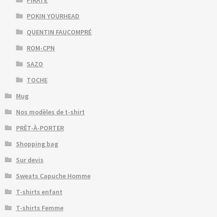
POKIN YOURHEAD
QUENTIN FAUCOMPRÉ
ROM-CPN
SAZO
TOCHE
Mug
Nos modèles de t-shirt
PRÊT-À-PORTER
Shopping bag
Sur devis
Sweats Capuche Homme
T-shirts enfant
T-shirts Femme