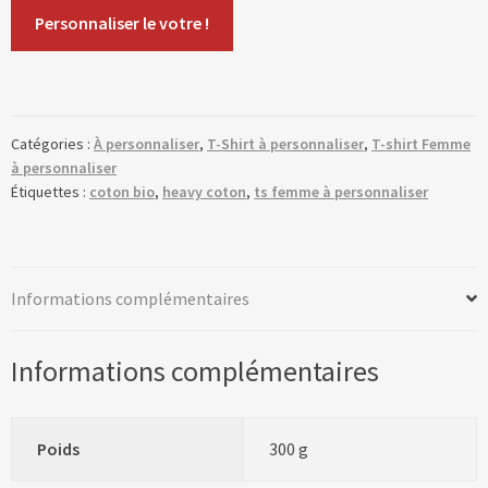
Personnaliser le votre !
Catégories :
À personnaliser
,
T-Shirt à personnaliser
,
T-shirt Femme
à personnaliser
Étiquettes :
coton bio
,
heavy coton
,
ts femme à personnaliser
Informations complémentaires
Informations complémentaires
Poids
300 g