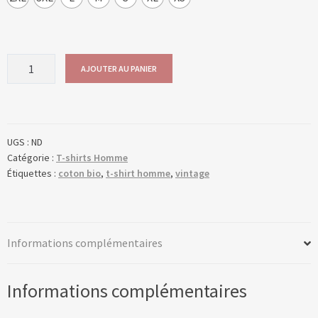
quantité
AJOUTER AU PANIER
de
COLLECTION
VINTAGE
-
UGS :
ND
SCOOTER
Catégorie :
T-shirts Homme
BLEU
Étiquettes :
coton bio
,
t-shirt homme
,
vintage
(H)
Informations complémentaires
Informations complémentaires