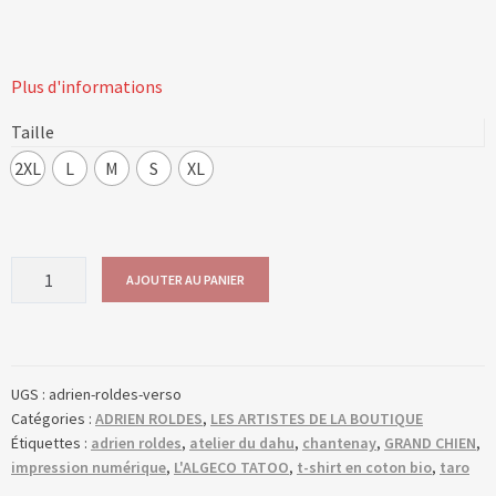
Plus d'informations
Taille
2XL
L
M
S
XL
quantité
AJOUTER AU PANIER
de
ADRIEN
ROLDES
-
UGS :
adrien-roldes-verso
VERSO
Catégories :
ADRIEN ROLDES
,
LES ARTISTES DE LA BOUTIQUE
Étiquettes :
adrien roldes
,
atelier du dahu
,
chantenay
,
GRAND CHIEN
,
impression numérique
,
L'ALGECO TATOO
,
t-shirt en coton bio
,
taro