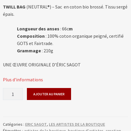
TWILL BAG
(NEUTRAL®) – Sac en coton bio brossé. Tissu sergé
épais.
Longueur des anses
: 66c
m
Composition
: 100% coton organique peigné, certifié
GOTS et Fairtrade.
Grammage
: 210g
UNE ŒUVRE ORIGINALE D’ÉRIC SAGOT
Plus d'informations
quantité
AJOUTER AU PANIER
de
ÉRIC
SAGOT
–
Catégories :
ERIC SAGOT
,
LES ARTISTES DE LA BOUTIQUE
LE
Étiquettes :
artistes de la boutique
,
boutique d'artistes
,
creation
,