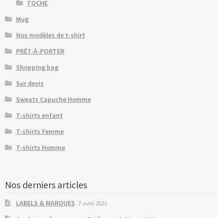
TOCHE
Mug
Nos modèles de t-shirt
PRÊT-À-PORTER
Shopping bag
Sur devis
Sweats Capuche Homme
T-shirts enfant
T-shirts Femme
T-shirts Homme
Nos derniers articles
LABELS & MARQUES
7 avril 2021