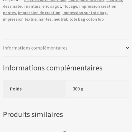
ROI
dessinateur nantais
,
eric sagot
,
flocage
,
impression creation
DE
nantes
,
impression de creation
,
impression sur tote bag
,
BARCELONE
impression textile
,
nantes
,
neutral
,
tote bag coton bio
-
Tote
Bag
Informations complémentaires
Informations complémentaires
Poids
300 g
Produits similaires