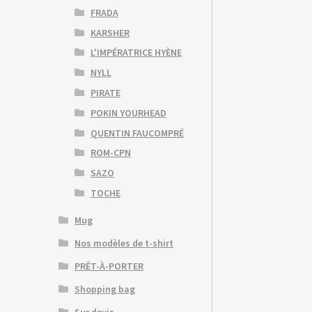
FRADA
KARSHER
L'IMPÉRATRICE HYÈNE
NYLL
PIRATE
POKIN YOURHEAD
QUENTIN FAUCOMPRÉ
ROM-CPN
SAZO
TOCHE
Mug
Nos modèles de t-shirt
PRÊT-À-PORTER
Shopping bag
Sur devis