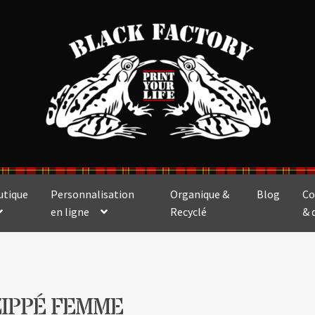
utique
Personnalisation
Organique &
Blog
Co
en ligne
Recyclé
& 
ZIPPÉ FEMME