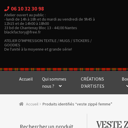
06 10 32 30 98
Atelier ouvert au public :
- lundi de 14h à 18h et du mardi au vendredi de 9h45 à
12h15 et de 14h00 à 18h00
23 bd de Chantenay Bloc 13 - 44100 Nantes
blackfactory@free.fr
ATELIER D'IMPRESSION TEXTILE / MUGS / STICKERS /
GOODIES
De l'unité à la moyenne et grande série!
Accueil
Qui sommes
CRÉATIONS
Bo
nous ?
D’ARTISTES
Accueil
Produits identifiés “veste zippé femme”
VESTE 
Rechercher un produit