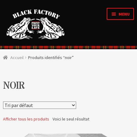
MENU
Accueil
Accueil
Produits identifiés “noir”
OUVRI
Qui sommes nous ?
LE
MENU
ENFAN
CRÉATIONS D’ARTISTES
NOIR
OUVRI
Boutique
LE
MENU
ENFAN
OUVRI
Personnalisation en ligne
LE
Afficher tous les produits
Voici le seul résultat
MENU
ENFAN
Organique & Recyclé