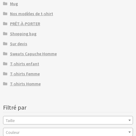
Mug
Nos modèles de t-shirt
PRÊT-À-PORTER
Shopping bag
Sur devis
Sweats Capuche Homme
T-shirts enfant
T-shirts Femme
T-shirts Homme
Filtré par
Taille
Couleur