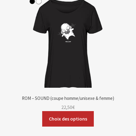
Blog
Contact & devis
ROM – SOUND (coupe homme/unisexe & femme)
22,50
€
Choix des options