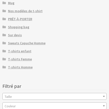
Mug
Nos modèles de t-shirt
PRÊT-À-PORTER
Shopping bag
Sur devis
Sweats Capuche Homme
T-shirts enfant
T-shirts Femme
T-shirts Homme
Filtré par
Taille
Couleur