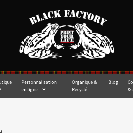
utique
Personnalisation
Organique &
Blog
Co
en ligne
Recyclé
& 
L