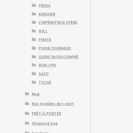
FRADA
KARSHER
L'IMPÉRATRICE HYÈNE
NYLL
PIRATE
POKIN YOURHEAD
QUENTIN FAUCOMPRÉ
ROM-CPN
SAZO
TOCHE
Mug
Nos modèles de t-shirt
PRÊT-À-PORTER
Shopping bag
Sur devis