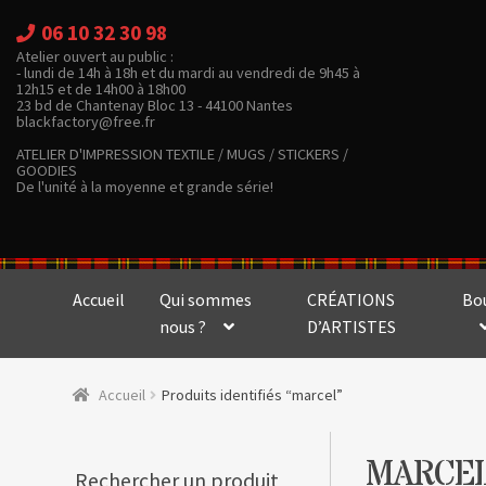
06 10 32 30 98
Atelier ouvert au public :
- lundi de 14h à 18h et du mardi au vendredi de 9h45 à
12h15 et de 14h00 à 18h00
23 bd de Chantenay Bloc 13 - 44100 Nantes
blackfactory@free.fr
ATELIER D'IMPRESSION TEXTILE / MUGS / STICKERS /
GOODIES
De l'unité à la moyenne et grande série!
Accueil
Qui sommes
CRÉATIONS
Bo
nous ?
D’ARTISTES
Accueil
Produits identifiés “marcel”
MARCE
Rechercher un produit