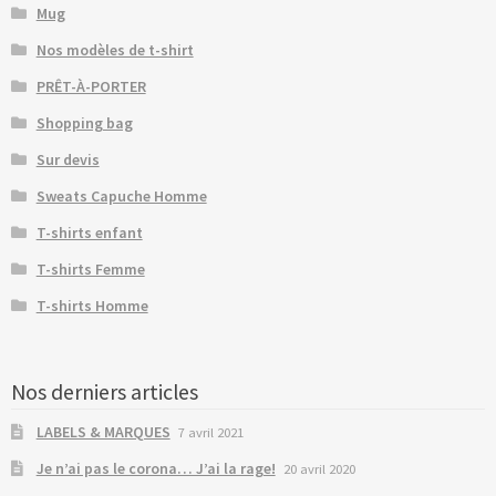
Mug
Nos modèles de t-shirt
PRÊT-À-PORTER
Shopping bag
Sur devis
Sweats Capuche Homme
T-shirts enfant
T-shirts Femme
T-shirts Homme
Nos derniers articles
LABELS & MARQUES
7 avril 2021
Je n’ai pas le corona… J’ai la rage!
20 avril 2020