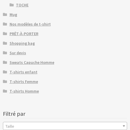
TOCHE
Mug
Nos modèles de t-shirt
PRÊT-À-PORTER
Shopping bag
Sur devis
Sweats Capuche Homme
T-shirts enfant
T-shirts Femme
T-shirts Homme
Filtré par
Taille