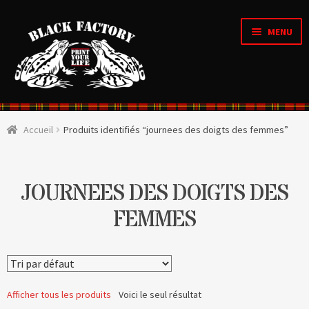
MENU
Accueil
Accueil
Produits identifiés “journees des doigts des femmes”
OUVRI
Qui sommes nous ?
LE
MENU
ENFAN
CRÉATIONS D’ARTISTES
JOURNEES DES DOIGTS DES
FEMMES
OUVRI
Boutique
LE
MENU
ENFAN
OUVRI
Personnalisation en ligne
LE
MENU
ENFAN
Organique & Recyclé
Afficher tous les produits
Voici le seul résultat