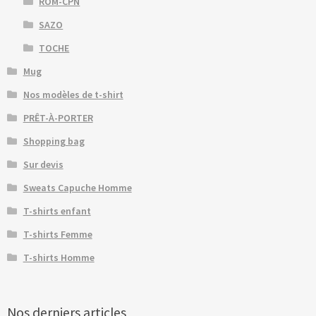
ROM-CPN
SAZO
TOCHE
Mug
Nos modèles de t-shirt
PRÊT-À-PORTER
Shopping bag
Sur devis
Sweats Capuche Homme
T-shirts enfant
T-shirts Femme
T-shirts Homme
Nos derniers articles