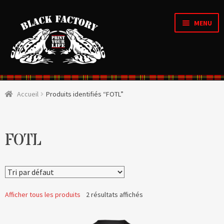
MENU
Accueil
Accueil
Produits identifiés “FOTL”
OUVRI
Qui sommes nous ?
LE
MENU
ENFAN
CRÉATIONS D’ARTISTES
FOTL
OUVRI
Boutique
LE
MENU
ENFAN
OUVRI
Personnalisation en ligne
LE
Afficher tous les produits
2 résultats affichés
MENU
ENFAN
Organique & Recyclé