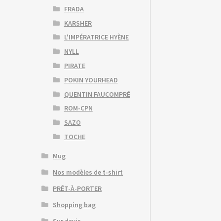
FRADA
KARSHER
L'IMPÉRATRICE HYÈNE
NYLL
PIRATE
POKIN YOURHEAD
QUENTIN FAUCOMPRÉ
ROM-CPN
SAZO
TOCHE
Mug
Nos modèles de t-shirt
PRÊT-À-PORTER
Shopping bag
Sur devis