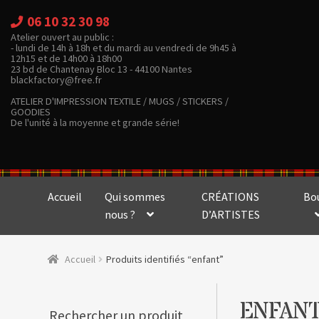
06 10 32 30 98
Atelier ouvert au public :
- lundi de 14h à 18h et du mardi au vendredi de 9h45 à
12h15 et de 14h00 à 18h00
23 bd de Chantenay Bloc 13 - 44100 Nantes
blackfactory@free.fr
ATELIER D'IMPRESSION TEXTILE / MUGS / STICKERS /
GOODIES
De l'unité à la moyenne et grande série!
Accueil
Qui sommes
CRÉATIONS
Bo
nous ?
D’ARTISTES
Accueil
Produits identifiés “enfant”
ENFAN
Rechercher un produit