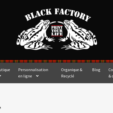
utique
Personnalisation
Organique &
Blog
Co
en ligne
Recyclé
& 
T