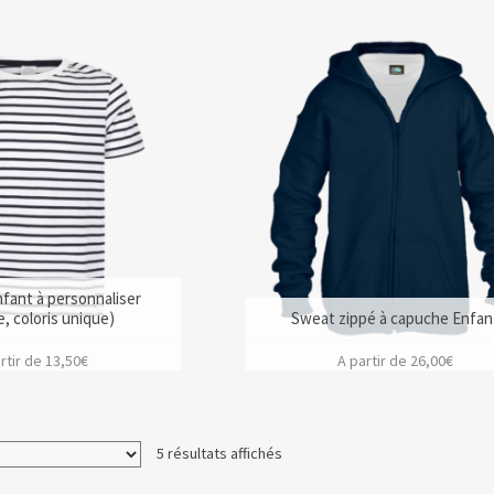
nfant à personnaliser
, coloris unique)
Sweat zippé à capuche Enfan
rtir de
13,50
€
A partir de
26,00
€
5 résultats affichés