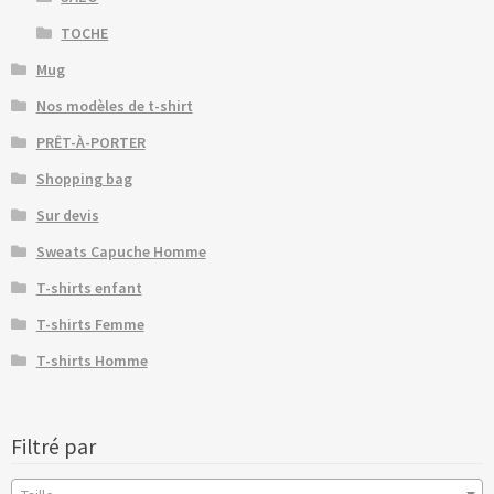
TOCHE
Mug
Nos modèles de t-shirt
PRÊT-À-PORTER
Shopping bag
Sur devis
Sweats Capuche Homme
T-shirts enfant
T-shirts Femme
T-shirts Homme
Filtré par