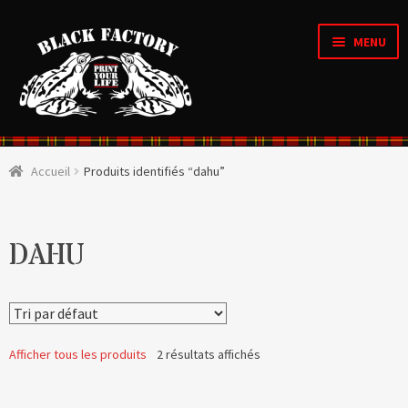
MENU
Accueil
Accueil
Produits identifiés “dahu”
OUVRI
Qui sommes nous ?
LE
MENU
ENFAN
CRÉATIONS D’ARTISTES
DAHU
OUVRI
Boutique
LE
MENU
ENFAN
OUVRI
Personnalisation en ligne
LE
Afficher tous les produits
2 résultats affichés
MENU
ENFAN
Organique & Recyclé