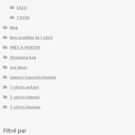
SAZO
TOCHE
Mug
Nos modèles de t-shirt
PRÊT-À-PORTER
Shopping bag
Sur devis
Sweats Capuche Homme
T-shirts enfant
T-shirts Femme
T-shirts Homme
Filtré par