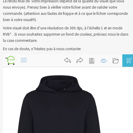
Le rendu final de votre impression dépend de la qualité du visuel que vous
nous envoyez. Pensez bien à vérifier votre fichier avant de valider votre
Blog
commande. (attention aux fautes de frappe et à ce que le fichier corresponde
bien à votre visuel!!!).
Contact & devis
Votre visuel doit être d’une résolution de 300 dpi, à l’échelle 1 et en mode
RVB* . Si vous souhaitez supprimer un fond de couleur, précisez nous le dans
la case commentaire.
En cas de doute, n’hésitez pas à nous contacter.