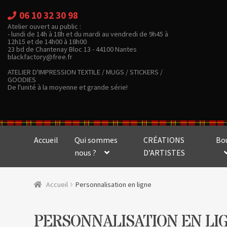
06 10 32 30 98
Atelier ouvert au public :
- lundi de 14h à 18h et du mardi au vendredi de 9h45 à
12h15 et de 14h00 à 18h00
23 bd de Chantenay Bloc 13 - 44100 Nantes
blackfactory@free.fr
ATELIER D'IMPRESSION TEXTILE / MUGS / STICKERS /
GOODIES
De l'unité à la moyenne et grande série!
Accueil
Qui sommes
CRÉATIONS
Bo
nous ?
D’ARTISTES
Accueil
Personnalisation en ligne
PERSONNALISATION EN LI