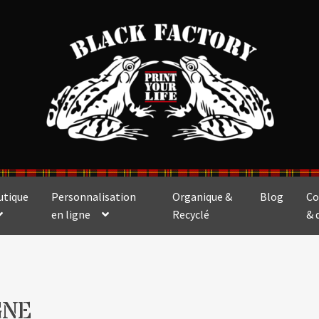
utique
Personnalisation
Organique &
Blog
Co
en ligne
Recyclé
& 
GNE