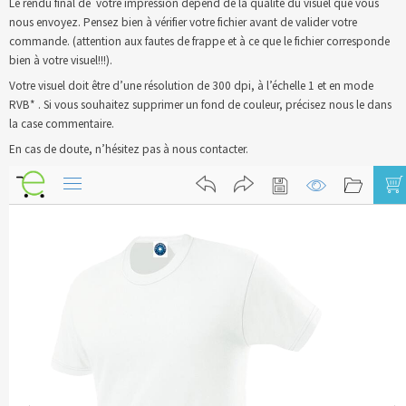
Le rendu final de votre impression dépend de la qualité du visuel que vous
nous envoyez. Pensez bien à vérifier votre fichier avant de valider votre
Blog
commande. (attention aux fautes de frappe et à ce que le fichier corresponde
bien à votre visuel!!!).
Contact & devis
Votre visuel doit être d’une résolution de 300 dpi, à l’échelle 1 et en mode
RVB* . Si vous souhaitez supprimer un fond de couleur, précisez nous le dans
la case commentaire.
En cas de doute, n’hésitez pas à nous contacter.